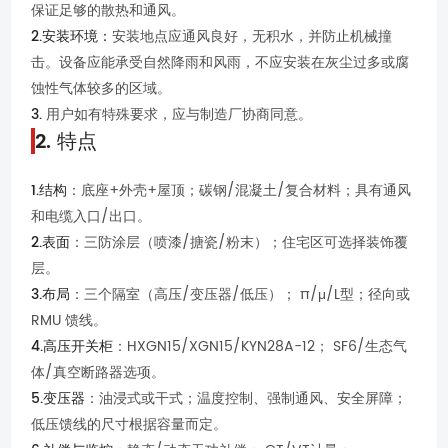
保证足够的散热和通风。
2.安装环境：
安装地点应通风良好，无积水，并防止机械撞
击。设备应能承受自然降雨和风雨，不应安装在灰尘过多或腐
蚀性气体较多的区域。
3.
用户如有特殊要求，应与制造厂协商同意。
2. 特点
1.结构
：底座+外壳+屋顶；碳钢/混凝土/复合材料；具有通风
和电缆入口/出口。
2.表面
：三防涂层（喷漆/搪瓷/粉末）；住宅区可选择装饰覆
层。
3.布局
：三个隔室（高压/变压器/低压）； π/μ/L型；径向或
RMU 馈线。
4.高压开关柜
：HXGN15/XGN15/KYN28A-12； SF6/生态气
体/真空断路器选项。
5.变压器
：油浸式或干式；温度控制、强制通风、安全屏障；
低压馈线的尺寸根据容量而定。