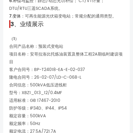
6.补偿与监控
：静态/动态无功补偿； CT/VT计量；
DTU/RTU三遥SCADA系统。
7.变体
：可再生能源光伏箱变电站；常规分配的通用类型。
3、业绩展示
（1）
合同产品名称：预装式变电站
项目名称：安哥拉洛比托炼油装置及整体工程2A期临时建设项
目
客户合同号：BP-T24018-EA-E-02-037
隆电合同号：26-02-07/LD-C-068-L
合同信息：500kVA低压进线柜
型号：XBZ1_013_12/0.4MF
适用标准：GB 17467-2010
防护等级：IP34D、IP44、IP54
额定容量：500kVA
额定频率：50Hz
额定电流：27.5A/721.7A