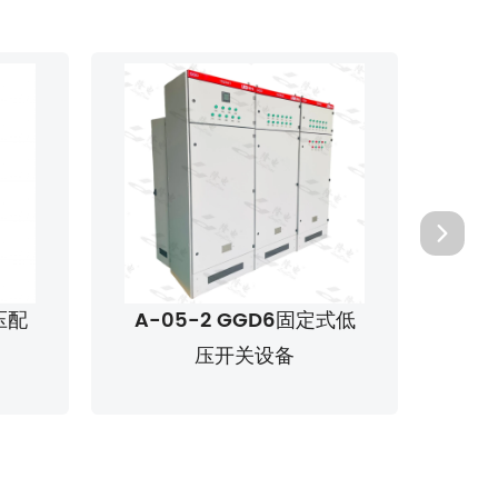
式低
A-06 GFH10低压成套开
关设备
（C