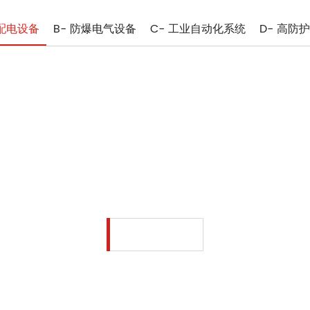
压配电设备
B- 防爆电气设备
C- 工业自动化系统
D- 高防
A- 高低压配电设备
我们公司是国家级“高新技术企业”和“科技型中小企业”。
查看更多