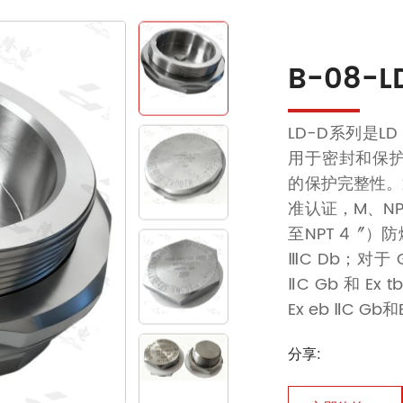
B-08-
LD-D系列是L
用于密封和保
的保护完整性。通过IE
准认证，M、NPT
至NPT 4〞）防爆标
ⅢC Db；对于 
ⅡC Gb 和 E
Ex eb ⅡC Gb和
分享: