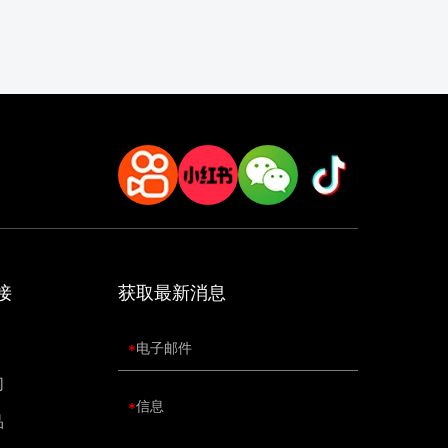
的安全运
提供
蚀性
接
获取最新消息
们
品