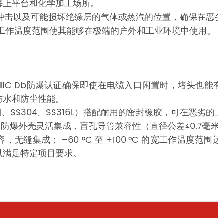
海上平台和化学加工场所。
械冲击以及可能损坏绝缘层的气体或蒸汽的位置，确保在
°C 的宽工作温度范围使其能够在极端的户外和工业环境中使用。
 Gb / Ex tb ⅢC Db防爆认证确保即使在电缆入口闲置时，堵
防水和防尘性能。
、SS304、SS316L）搭配耐用的密封橡胶，可在恶
种防爆外壳灵活集成，盲孔导管兼容性（直径公差≤0.7
完全兼容，无缝集成； –60 °C 至 +100 °C 的宽工
以满足特定项目要求。