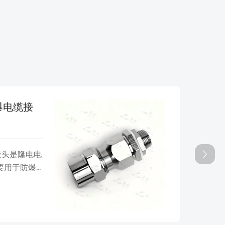
防爆电缆接
B-
头
缆接头是隆电电
DT
要用于防爆
电气
及相关电气
为防
密封。该产
相关
了解
密封结构，
密封
防尘、耐腐
强度