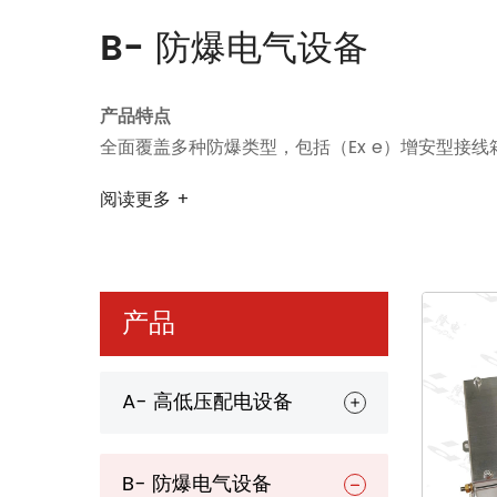
B- 防爆电气设备
产品特点
全面覆盖多种防爆类型，包括（Ex e）增安型接线箱
结合了防爆保护和高强度的入侵防护（IP等级）
阅读更多 +
标准配置包括防腐蚀、防尘和防水性能
整个产品线均符合国际防爆标准
应用
适用于易燃和易爆的危险环境，如石化厂、油田开
产品
代表性项目包括盛里油田和福建谷雷乙烯项目
核心优势
通过ATEX和IECEx防爆标准认证
A- 高低压配电设备
获得认证石化电气检查机构的防爆电气系统的安装
获批为中国海上石油集团公司（CNOOC）一级供
B- 防爆电气设备
设计用于在恶劣和危险环境中长期稳定运行