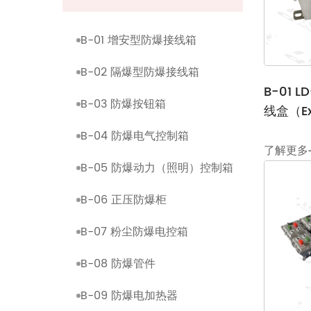
卖点
双重认证：防爆防护+IP66入侵防护
B-01 增安型防爆接线箱
不锈钢结构，具有极佳的抗腐蚀能力
B-02 隔爆型防爆接线箱
针对严格的石油天然气及化工行业条件量身定制的
B-01 
在高效交付大型工程项目方面具备成熟能力
B-03 防爆按钮箱
线盒（E
制造工艺
外壳由316升不锈钢制成
B-04 防爆电气控制箱
了解更多
激光焊接制造结合刷洗表面处理
B-05 防爆动力（照明）控制箱
严格遵守IEC 60079和GB 3836系列标准制造
全流程工厂检查与测试
B-06 正压防爆柜
自定义范围
防爆配电箱
B-07 粉尘防爆电控箱
防爆接线箱
B-08 防爆管件
防爆控制站（按钮箱）
防爆电气控制面板
B-09 防爆电加热器
可定制参数包括额定电压/电流、防爆类型、入口