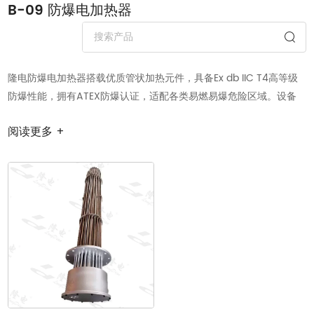
B-09 防爆电加热器
隆电防爆电加热器搭载优质管状加热元件，具备Ex db IIC T4高等级
防爆性能，拥有ATEX防爆认证，适配各类易燃易爆危险区域。设备
标配独立过温保护装置，搭配耐腐蚀高强度外壳，有效规避过热隐
阅读更多 +
患，耐腐抗造、运行稳定。产品升温快速、加热效率高、控温精准，
可适配高粘度介质加热需求，广泛用于油储罐保温、工业管道热追
踪、化工物料加热等场景。支持额定功率、温控范围、加热介质及安
装方式全方位非标定制，适配石油、化工、新能源等多行业防爆加热
工况。