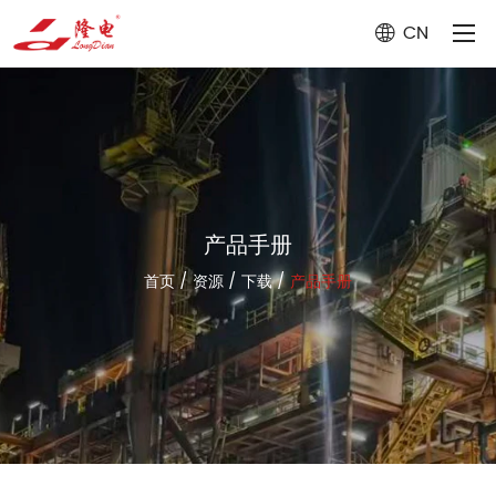
CN
产品手册
首页
/
资源
/
下载
/
产品手册